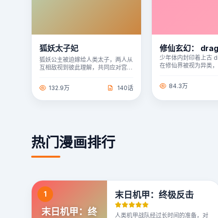
狐妖太子妃
修仙玄幻： drag
少年体内封印着上古 dr
狐妖公主被迫嫁给人类太子，两人从
在修仙界被视为异类
互相敌视到彼此理解，共同应对宫廷
唤醒 dragon 之力
阴谋与种族偏见。
的英雄。
84.3万
132.9万
140话
热门漫画排行
1
末日机甲：终极反击
末日机甲：终
人类机甲战队经过长时间的准备，对