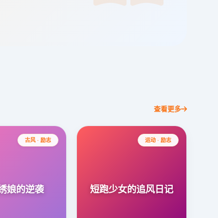
查看更多
古风 · 励志
运动 · 励志
绣娘的逆袭
短跑少女的追风日记