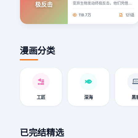
极反击
变异生物发动终极反击，他们凭借强
大的机甲与默契的配合，最终战胜变
异生物，恢复世界和平。
118.7万
121话
漫画分类
工匠
深海
黑
已完结精选