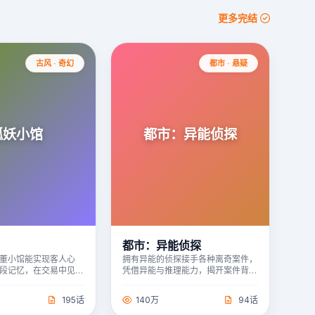
更多完结
古风 · 奇幻
都市 · 悬疑
狐妖小馆
都市：异能侦探
都市：异能侦探
董小馆能实现客人心
拥有异能的侦探接手各种离奇案件，
段记忆，在交易中见证
凭借异能与推理能力，揭开案件背后
身也陷入情感纠葛。
的真相，对抗隐藏在城市中的邪恶势
力。
195话
140万
94话