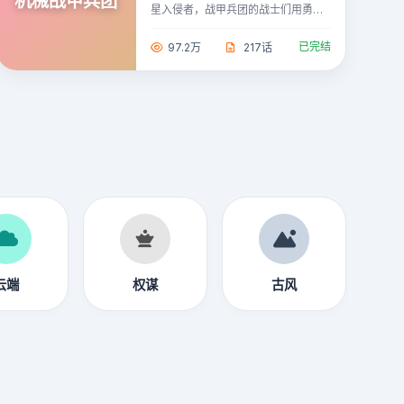
机械战甲兵团
星入侵者，战甲兵团的战士们用勇气
与智慧守护地球。
已完结
97.2万
217话
云端
权谋
古风