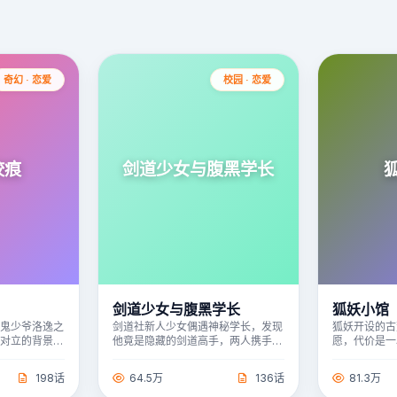
奇幻 · 恋爱
校园 · 恋爱
咬痕
剑道少女与腹黑学长
剑道少女与腹黑学长
狐妖小馆
血鬼少爷洛逸之
剑道社新人少女偶遇神秘学长，发现
狐妖开设的古
族对立的背景
他竟是隐藏的剑道高手，两人携手参
愿，代价是一
挑战与考验。
赛。
人间悲欢，自
198话
64.5万
136话
81.3万