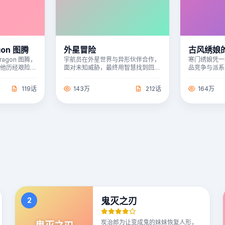
on 图腾
外星冒险
古风绣娘
agon 图腾，
宇航员在外星世界与异形伙伴合作，
寒门绣娘凭一
，他历经艰险，
面对未知威胁，最终用智慧找到回家
品竞争与派系
，成为拯救修仙界
路。
存之路，最终
119话
143万
212话
164万
2
鬼灭之刃
炭治郎为让变成鬼的妹妹恢复人形，