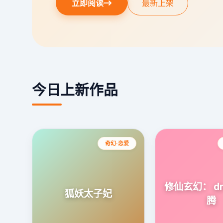
立即阅读
最新上架
今日上新作品
奇幻·恋爱
修仙玄幻： dr
狐妖太子妃
腾