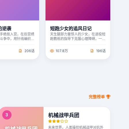
的逆袭
短跑少女的追风日记
手绝技入宫，在后宫绣
天生腿部力量惊人的少女，在退役短
斗争中，用针线编织生
跑教练的指导下克服心理障碍，一步
成为皇家绣坊掌事。
步迈向全国田径赛场。
206话
107.8万
196话
完整榜单
3
机械战甲兵团
未来世界，人类操控机械战甲对抗外