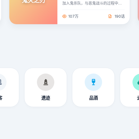
鬼灭之刃
加入鬼杀队，与恶鬼战斗的过程中寻
找治愈方法
107万
190话
客
遗迹
品酒